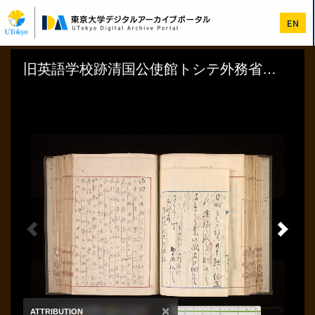
メ
イ
EN
ン
コ
ン
テ
ン
ツ
に
移
動