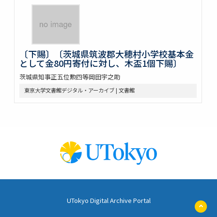
〔下賜〕〔茨城県筑波郡大穂村小学校基本金
として金80円寄付に対し、木盃1個下賜〕
茨城県知事正五位勲四等岡田宇之助
東京大学文書館デジタル・アーカイブ | 文書館
UTokyo Digital Archive Portal
ペ
ー