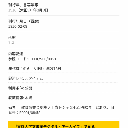
刊行年、書写年等
1916（大正5）年2月8日
刊行年月日（西暦)
1916-02-08
形態
1点
内容記述
参照コード: F0001/S08/0058
年代域: 1916（大正5）年2月8日
記述レベル: アイテム
利用条件: 公開
収蔵情報: 本郷
備考: 「教育調査会総裁ノ手当トシテ金七百円給与」とあり。旧
番号：F0001/08/58
『東京大学文書館デジタル・アーカイブ』で見る