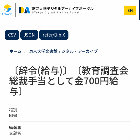
メ
イ
EN
ン
コ
ン
テ
CSV
JSON
refer/BibIX
ン
ツ
に
ホーム
東京大学文書館デジタル・アーカイブ
移
動
〔辞令(給与)〕〔教育調査会
総裁手当として金700円給
与〕
種別
図書
編著者
文部省