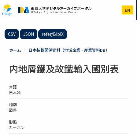
メ
イ
EN
ン
コ
ン
テ
CSV
JSON
refer/BibIX
ン
ツ
に
ホーム
日本製鉄関係資料（地域企業・産業資料DB）
移
動
内地屑鐵及故鐵輸入國別表
言語
日本語
種別
図書
形態
カーボン