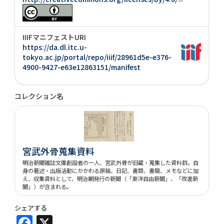
IIIFマニフェストURI
https://da.dl.itc.u-
tokyo.ac.jp/portal/repo/iiif/28961d5e-e376-
4900-9427-e63e12863151/manifest
コレクション名
宮武外骨蒐集資料
明治新聞雑誌文庫創設者の一人、宮武外骨が旧蔵・蒐集した資料群。自
身の著述・出版活動にかかわる原稿、日記、書類、書簡、メモなどに加
え、収集資料として、明治期発行の新聞（「東洋自由新聞」、「改進新
聞」）が含まれる。
シェアする
Facebook
X