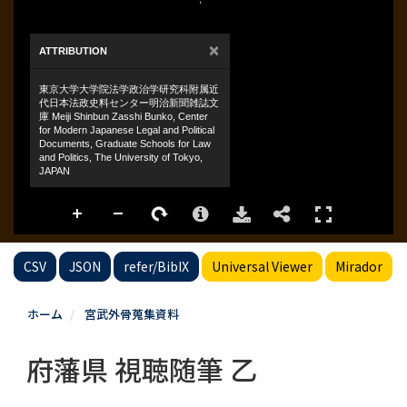
CSV
JSON
refer/BibIX
Universal Viewer
Mirador
ホーム
宮武外骨蒐集資料
府藩県 視聴随筆 乙