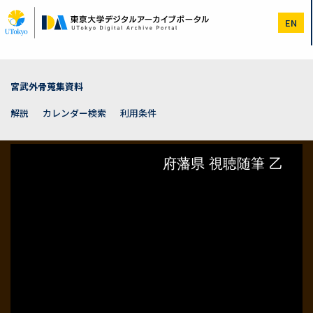
メ
イ
EN
ン
コ
ン
テ
ン
宮武外骨蒐集資料
ツ
に
解説
カレンダー検索
利用条件
移
動