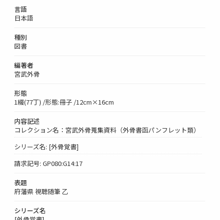
言語
日本語
種別
図書
編著者
宮武外骨
形態
1綴(77丁) /形態:冊子 /12cm×16cm
内容記述
コレクション名：宮武外骨蒐集資料（外骨書函パンフレット類）
シリーズ名: [外骨覚書]
請求記号: GP080:G14:17
表題
府藩県 視聴随筆 乙
シリーズ名
[外骨覚書]