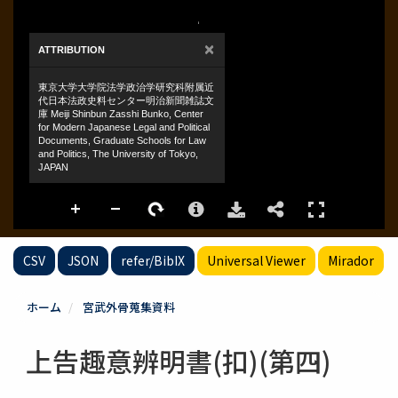
CSV
JSON
refer/BibIX
Universal Viewer
Mirador
ホーム
宮武外骨蒐集資料
上告趣意辨明書(扣)(第四)