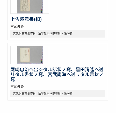
上告趣意書(扣)
宮武外骨
宮武外骨蒐集資料 | 法学政治学研究科・法学部
尾﨑忠治ヘ出シタル訴状ノ寫、黒田清隆ヘ送
リタル書状ノ寫、宮武南海ヘ送リタル書状ノ
寫
宮武外骨
宮武外骨蒐集資料 | 法学政治学研究科・法学部