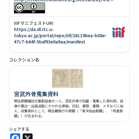
IIIFマニフェストURI
https://da.dl.itc.u-
tokyo.ac.jp/portal/repo/iiif/28c19bea-b08e-
47c7-b64f-5baf93e0a9aa/manifest
コレクション名
宮武外骨蒐集資料
明治新聞雑誌文庫創設者の一人、宮武外骨が旧蔵・蒐集した資料群。自
身の著述・出版活動にかかわる原稿、日記、書類、書簡、メモなどに加
え、収集資料として、明治期発行の新聞（「東洋自由新聞」、「改進新
聞」）が含まれる。
シェアする
Facebook
X