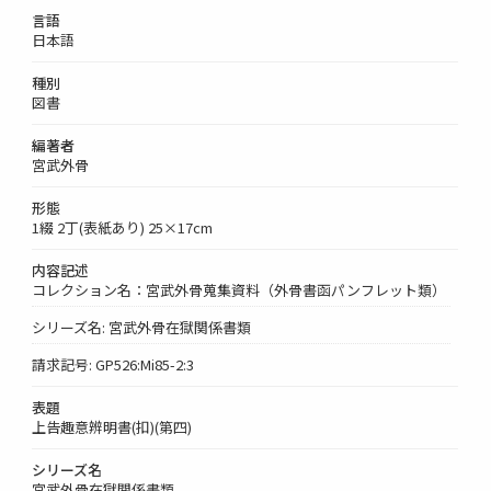
言語
日本語
種別
図書
編著者
宮武外骨
形態
1綴 2丁(表紙あり) 25×17cm
内容記述
コレクション名：宮武外骨蒐集資料（外骨書函パンフレット類）
シリーズ名: 宮武外骨在獄関係書類
請求記号: GP526:Mi85-2:3
表題
上告趣意辨明書(扣)(第四)
シリーズ名
宮武外骨在獄関係書類