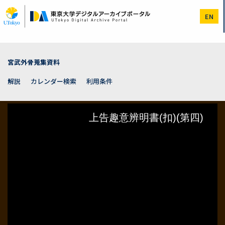
メ
イ
EN
ン
コ
ン
テ
ン
宮武外骨蒐集資料
ツ
に
解説
カレンダー検索
利用条件
移
動