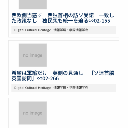
西欧側当惑す 西独首相の訪ソ受諾 一致し
た政策なし 独民衆も統一を迫る∽02-155
Digital Cultural Heritage | 情報学環・学際情報学府
希望は軍縮だけ 英側の見通し ［ソ連首脳
英国訪問］∽02-266
Digital Cultural Heritage | 情報学環・学際情報学府