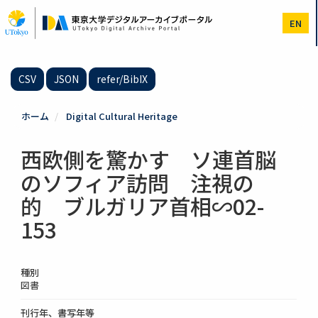
メ
イ
EN
ン
コ
ン
テ
CSV
JSON
refer/BibIX
ン
ツ
に
ホーム
Digital Cultural Heritage
移
動
西欧側を驚かす ソ連首脳
のソフィア訪問 注視の
的 ブルガリア首相∽02-
153
種別
図書
刊行年、書写年等