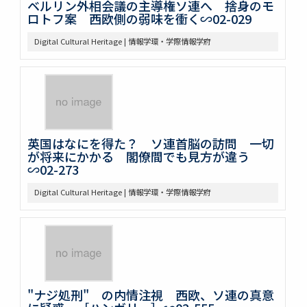
ベルリン外相会議の主導権ソ連へ 捨身のモ
ロトフ案 西欧側の弱味を衝く∽02-029
Digital Cultural Heritage | 情報学環・学際情報学府
英国はなにを得た？ ソ連首脳の訪問 一切
が将来にかかる 閣僚間でも見方が違う
∽02-273
Digital Cultural Heritage | 情報学環・学際情報学府
"ナジ処刑" の内情注視 西欧、ソ連の真意