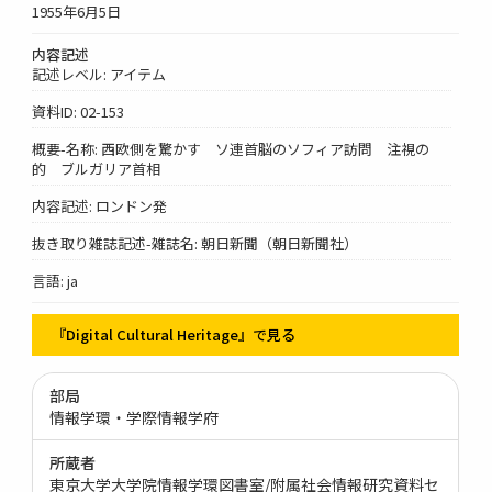
1955年6月5日
内容記述
記述レベル: アイテム
資料ID: 02-153
概要-名称: 西欧側を驚かす ソ連首脳のソフィア訪問 注視の
的 ブルガリア首相
内容記述: ロンドン発
抜き取り雑誌記述-雑誌名: 朝日新聞（朝日新聞社）
言語: ja
『Digital Cultural Heritage』で見る
部局
情報学環・学際情報学府
所蔵者
東京大学大学院情報学環図書室/附属社会情報研究資料セ