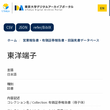
メ
イ
EN
ン
コ
ン
テ
CSV
JSON
refer/BibIX
ン
ツ
に
ホーム
営業報告書・有価証券報告書・目論見書データベース
移
動
東洋端子
言語
日本語
種別
図書
内容記述
コレクション名 / Collection: 有価証券報告書（冊子体）