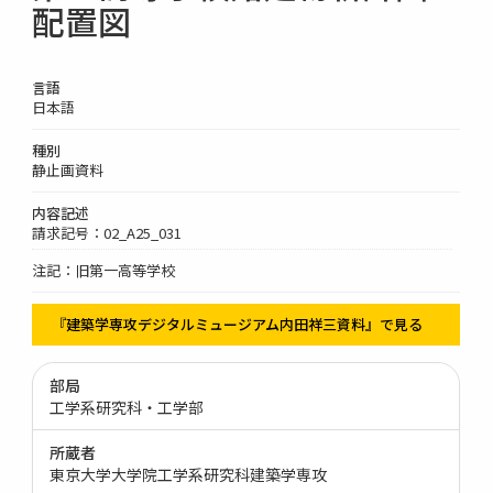
配置図
言語
日本語
種別
静止画資料
内容記述
請求記号：02_A25_031
注記：旧第一高等学校
『建築学専攻デジタルミュージアム内田祥三資料』で見る
部局
工学系研究科・工学部
所蔵者
東京大学大学院工学系研究科建築学専攻