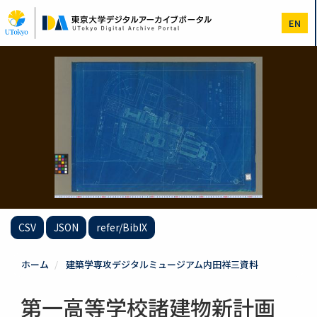
メ
イ
EN
ン
コ
ン
テ
ン
ツ
に
移
動
CSV
JSON
refer/BibIX
ホーム
建築学専攻デジタルミュージアム内田祥三資料
第一高等学校諸建物新計画