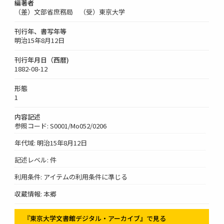
編著者
（差）文部省庶務局 （受）東京大学
刊行年、書写年等
明治15年8月12日
刊行年月日（西暦)
1882-08-12
形態
1
内容記述
参照コード: S0001/Mo052/0206
年代域: 明治15年8月12日
記述レベル: 件
利用条件: アイテムの利用条件に準じる
収蔵情報: 本郷
『東京大学文書館デジタル・アーカイブ』で見る