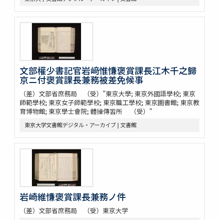
文部權少書記官岩﨑惟慊褒賞課長江木千之歸
京ニ付褒賞課長兼務被差免候事
（差）文部省庶務局 （受）"東京大學; 東京外國語學校; 東京
師範學校; 東京女子師範學校; 東京職工學校; 東京圖書館; 東京教
育博物館; 東京學士會院; 體操傳習所 （受）"
東京大学文書館デジタル・アーカイブ | 文書館
岩崎維慊褒賞課長兼務ノ件
（差）文部省庶務局 （受）東京大学