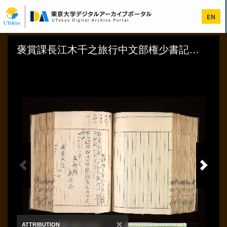
メ
イ
EN
ン
コ
ン
テ
ン
ツ
に
移
動