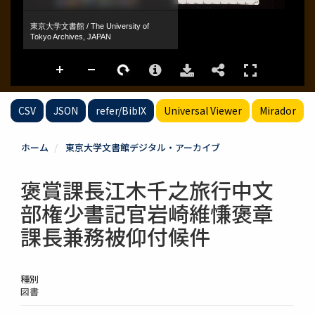
CSV
JSON
refer/BibIX
Universal Viewer
Mirador
ホーム
東京大学文書館デジタル・アーカイブ
褒賞課長江木千之旅行中文
部権少書記官岩崎維慊褒章
課長兼務被仰付候件
種別
図書