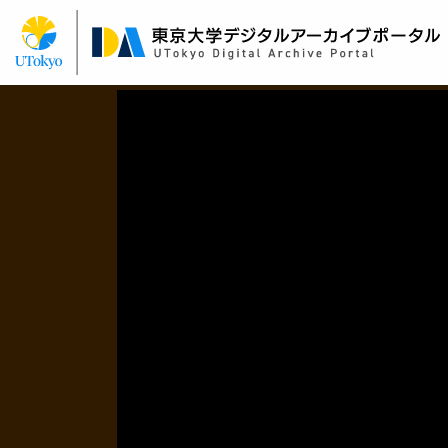
メ
イ
ン
コ
ン
テ
ン
ツ
に
移
動