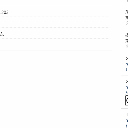
1203
テム
h
t
h
/
h
t