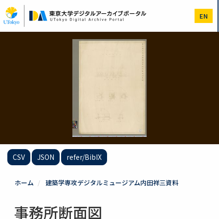
メ
イ
EN
ン
コ
ン
テ
ン
ツ
に
移
動
CSV
JSON
refer/BibIX
ホーム
建築学専攻デジタルミュージアム内田祥三資料
事務所断面図