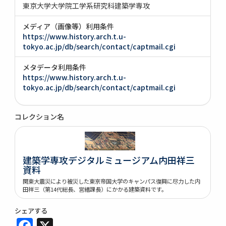
東京大学大学院工学系研究科建築学専攻
メディア（画像等）利用条件
https://www.history.arch.t.u-
tokyo.ac.jp/db/search/contact/captmail.cgi
メタデータ利用条件
https://www.history.arch.t.u-
tokyo.ac.jp/db/search/contact/captmail.cgi
コレクション名
建築学専攻デジタルミュージアム内田祥三
資料
関東大震災により被災した東京帝国大学のキャンパス復興に尽力した内
田祥三（第14代総長、営繕課長）にかかる建築資料です。
シェアする
Facebook
X