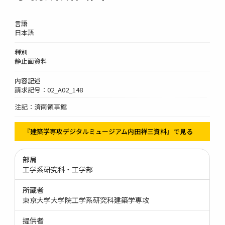
言語
日本語
種別
静止画資料
内容記述
請求記号：02_A02_148
注記：済南領事館
『建築学専攻デジタルミュージアム内田祥三資料』で見る
部局
工学系研究科・工学部
所蔵者
東京大学大学院工学系研究科建築学専攻
提供者