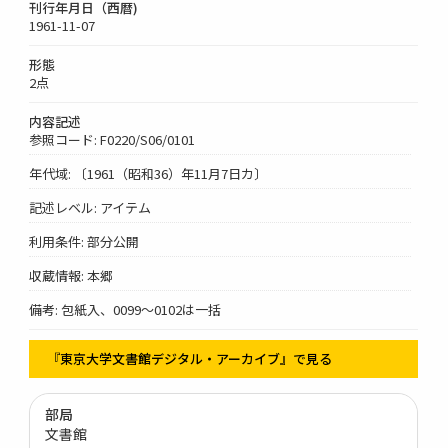
刊行年月日（西暦)
1961-11-07
形態
2点
内容記述
参照コード: F0220/S06/0101
年代域: 〔1961（昭和36）年11月7日カ〕
記述レベル: アイテム
利用条件: 部分公開
収蔵情報: 本郷
備考: 包紙入、0099～0102は一括
『東京大学文書館デジタル・アーカイブ』で見る
部局
文書館