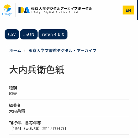
メ
イ
EN
ン
コ
ン
テ
CSV
JSON
refer/BibIX
ン
ツ
に
ホーム
東京大学文書館デジタル・アーカイブ
移
動
大内兵衛色紙
種別
図書
編著者
大内兵衛
刊行年、書写年等
〔1961（昭和36）年11月7日カ〕