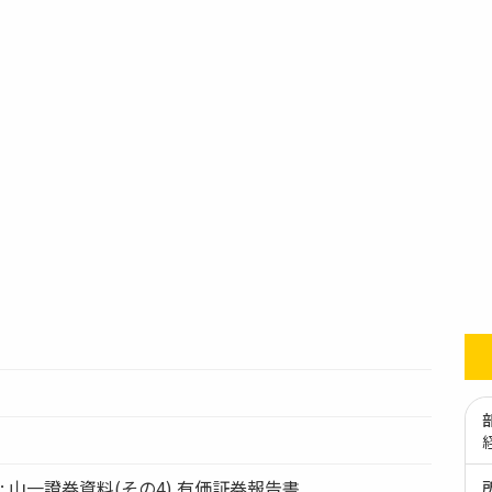
ation: 山一證券資料(その4) 有価証券報告書