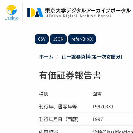
メ
イ
ン
コ
ン
テ
CSV
JSON
refer/BibIX
ン
ツ
に
ホーム
山一證券資料(第一次寄贈分)
移
動
有価証券報告書
種別
図書
刊行年、書写年等
19970331
刊行年月日（西暦)
1997
内容記述
分類/Classific