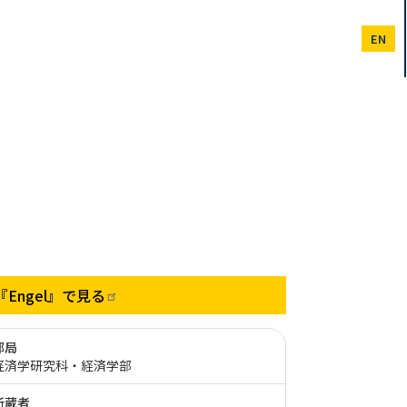
EN
『Engel』で見る
部局
経済学研究科・経済学部
所蔵者