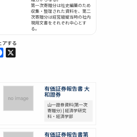
第一次寄贈分は社史編纂のため
収集・整理された資料を、第二
次寄贈分は経営破綻当時の社内
現用文書をそれぞれ中心とす
る。
ェアする
Facebook
X
有価証券報告書 大
和證券
山一證券資料(第一次
寄贈分) | 経済学研究
科・経済学部
有価証券報告書第