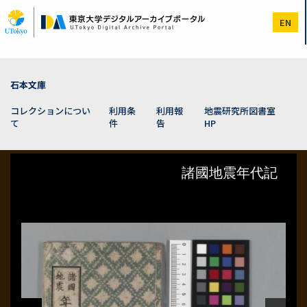
メ
イ
EN
ン
コ
ン
テ
ン
石本文庫
ツ
に
コレクションについ
利用条
利用報
地震研究所図書室
移
て
件
告
HP
動