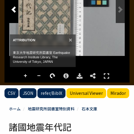
CSV
JSON
refer/BibIX
Universal Viewer
Mirador
ホーム
地震研究所図書室特別資料
石本文庫
諸國地震年代記