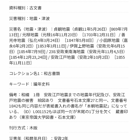
資料種別：古文書
災害種別：地震・津波
災害名（地震・津波）：貞観地震（貞観11年5月26日）[869年7月
13日] / 元禄地震（元禄16年11月23日）［1703年12月31日］ / 善
光寺地震（弘化4年3月24日）［1847年5月8日］ / 小田原地震（嘉
永6年2月2日）[1853年3月11日] / 伊賀上野地震（安政元年6月15
日）[1854年7月9日] / 238.安政東南海地震（安政元年11月4,5日）
[1854年12月23,24日] / 安政江戸地震（安政2年10月2日）［1855
年11月11日］
コレクション名1：和古書類
キーワード：編年史料
備考：和綴 1冊 安政江戸地震までの地震年代記及び、安政江
戸地震の被害 絵図あり 文書番号石本文庫27と同一、文書番号
1842も同じ内容だが表紙書入れの書名が「本朝地震記」になって
いる、（ID）L001152もほぼ同一だが末尾の1丁分を欠く 蔵書印
あり（東京帝国大学図書・石本文庫）
刊行方式：木版
災害年（和暦年月日）：安政2年