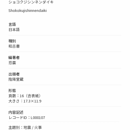
ショコクジシンネンダイキ
Shokokujishinnendaiki
言語
日本語
種別
和古書
編著者
恐震
出版者
陰陽堂蔵
形態
頁数：16（含表紙）
大きさ：17.3×11.9
内容記述
レコードID：L000107
主題別：地震 / 火事