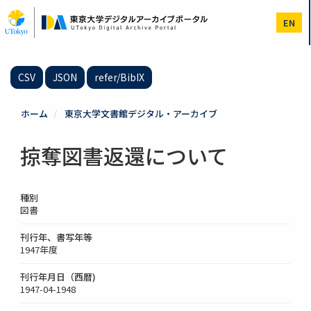
メ
イ
EN
ン
コ
ン
テ
CSV
JSON
refer/BibIX
ン
ツ
に
ホーム
東京大学文書館デジタル・アーカイブ
移
動
掠奪図書返還について
種別
図書
刊行年、書写年等
1947年度
刊行年月日（西暦)
1947-04-1948