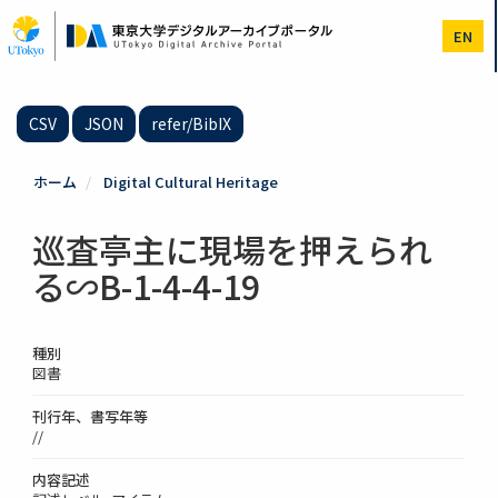
メ
イ
EN
ン
コ
ン
テ
CSV
JSON
refer/BibIX
ン
ツ
に
ホーム
Digital Cultural Heritage
移
動
巡査亭主に現場を押えられ
る∽B-1-4-4-19
種別
図書
刊行年、書写年等
//
内容記述