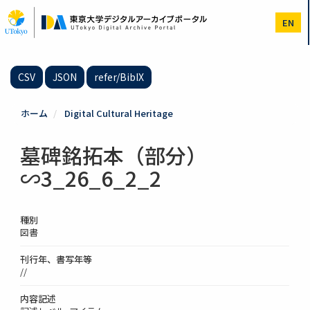
メ
イ
EN
ン
コ
ン
テ
CSV
JSON
refer/BibIX
ン
ツ
に
ホーム
Digital Cultural Heritage
移
動
墓碑銘拓本（部分）
∽3_26_6_2_2
種別
図書
刊行年、書写年等
//
内容記述