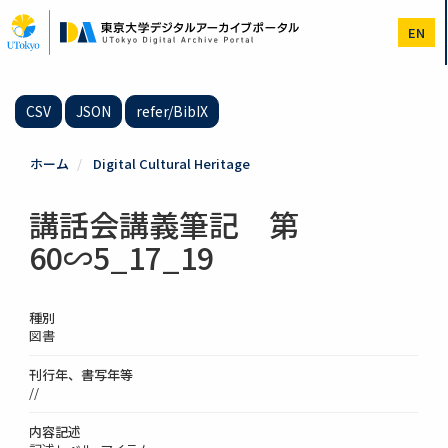
メ
イ
EN
ン
コ
ン
テ
CSV
JSON
refer/BibIX
ン
ツ
に
ホーム
Digital Cultural Heritage
移
動
講話会講義筆記 第
60∽5_17_19
種別
図書
刊行年、書写年等
//
内容記述