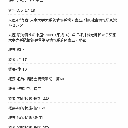
記述レベル: アイテム
資料ID: 5_17_19
来歴-所有者: 東京大学大学院情報学環図書室/附属社会情報研究資
料センター
来歴-現物資料の来歴: 2004（平成16）年旧坪井誠太郎邸から東京
大学大学院情報学環学際情報学府図書室に移管
概要-箱: 5
概要-群: 17
概要-体: 19
概要-名称: 講話会講義筆記 第60
概要-作成: 中村進午
概要-物的状態-長さ: 220
概要-物的状態-幅: 150
概要-物的状態-返: 同
概要-物的状態-角度: 270