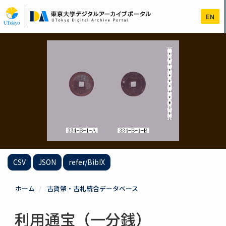
メ
イ
EN
ン
コ
ン
テ
ン
ツ
に
移
動
CSV
JSON
refer/BibIX
ホーム
古貨幣・古札統合データベース
利用通宝（一分銭）