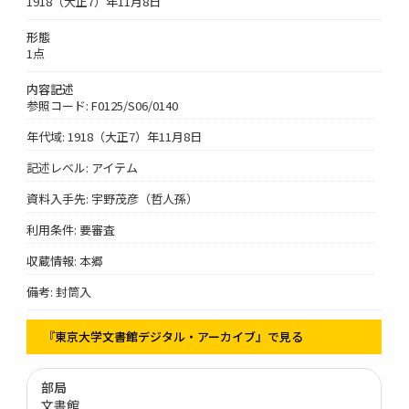
1918（大正7）年11月8日
形態
1点
内容記述
参照コード: F0125/S06/0140
年代域: 1918（大正7）年11月8日
記述レベル: アイテム
資料入手先: 宇野茂彦（哲人孫）
利用条件: 要審査
収蔵情報: 本郷
備考: 封筒入
『東京大学文書館デジタル・アーカイブ』で見る
部局
文書館