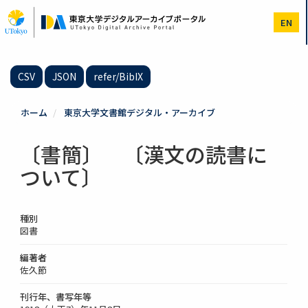
メ
イ
EN
ン
コ
ン
テ
CSV
JSON
refer/BibIX
ン
ツ
に
ホーム
東京大学文書館デジタル・アーカイブ
移
動
〔書簡〕 〔漢文の読書に
ついて〕
種別
図書
編著者
佐久節
刊行年、書写年等