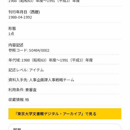
1988（昭和63）年度～1991（平成3）年度
刊行年月日（西暦)
1988-04-1992
形態
1点
内容記述
参照コード: S0484/0002
年代域: 1988（昭和63）年度～1991（平成3）年度
記述レベル: アイテム
資料入手先: 人事企画課人事戦略チーム
利用条件: 要審査
収蔵情報: 柏
『東京大学文書館デジタル・アーカイブ』で見る
部局