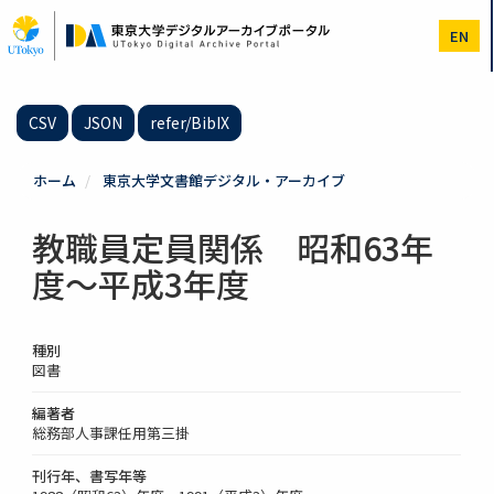
メ
イ
EN
ン
コ
ン
テ
CSV
JSON
refer/BibIX
ン
ツ
に
ホーム
東京大学文書館デジタル・アーカイブ
移
動
教職員定員関係 昭和63年
度～平成3年度
種別
図書
編著者
総務部人事課任用第三掛
刊行年、書写年等