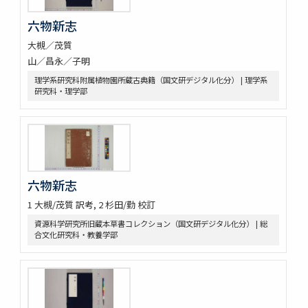
六物新志
大槻／茂質
山／昌永／子明
理学系研究科附属植物園所蔵古典籍（国文研デジタル化分） | 理学系
研究科・理学部
六物新志
1 大槻/茂質 訳考, 2 杉田/勤 校訂
資源科学研究所旧蔵本草書コレクション（国文研デジタル化分） | 総
合文化研究科・教養学部