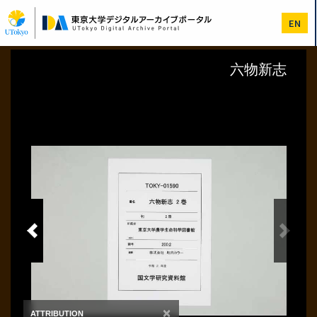
メ
イ
EN
ン
コ
ン
テ
ン
ツ
に
移
動