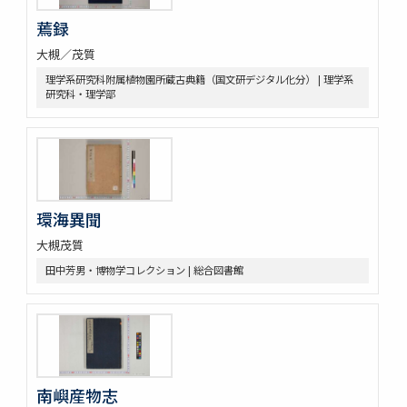
蔫録
大槻／茂質
理学系研究科附属植物園所蔵古典籍（国文研デジタル化分） | 理学系
研究科・理学部
環海異聞
大槻茂質
田中芳男・博物学コレクション | 総合図書館
南嶼産物志