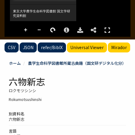
CSV
JSON
refer/BibIX
Universal Viewer
Mirador
ホーム
農学生命科学図書館所蔵古典籍（国文研デジタル化分）
六物新志
ロクモツシンシ
Rokumotsushinshi
別資料名
六物新志
言語