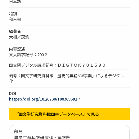
日本語
種別
和古書
編著者
大槻／茂質
内容記述
東大請求記号：200:2
国文研デジタル請求記号：ＤＩＧＴＯＫＹ０１５９０
備考：国文学研究資料館「歴史的典籍NW事業」によるデジタル
化
DOI
https://doi.org/10.20730/100369682
『国文学研究資料館国書データベース』で見る
部局
農学生命科学研究科・農学部