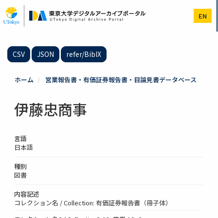
メ
イ
EN
ン
コ
ン
テ
CSV
JSON
refer/BibIX
ン
ツ
に
ホーム
営業報告書・有価証券報告書・目論見書データベース
移
動
伊藤忠商事
言語
日本語
種別
図書
内容記述
コレクション名 / Collection: 有価証券報告書（冊子体）