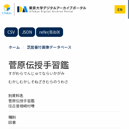
メ
イ
EN
ン
コ
ン
テ
CSV
JSON
refer/BibIX
ン
ツ
に
ホーム
芝居番付画像データベース
移
動
菅原伝授手習鑑
すがわらでんじゅてならいかがみ
むかしむかしそねざきむらのうわさ
別資料名
菅原伝授手習鑑
往古曽根崎村噂
種別
図書