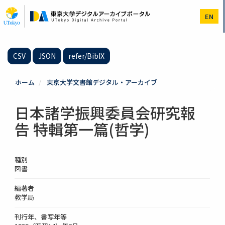
メ
イ
EN
ン
コ
ン
テ
CSV
JSON
refer/BibIX
ン
ツ
に
ホーム
東京大学文書館デジタル・アーカイブ
移
動
日本諸学振興委員会研究報
告 特輯第一篇(哲学)
種別
図書
編著者
教学局
刊行年、書写年等