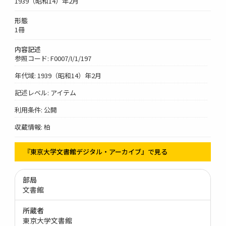
1939（昭和14）年2月
形態
1冊
内容記述
参照コード: F0007/I/1/197
年代域: 1939（昭和14）年2月
記述レベル: アイテム
利用条件: 公開
収蔵情報: 柏
『東京大学文書館デジタル・アーカイブ』で見る
部局
文書館
所蔵者
東京大学文書館