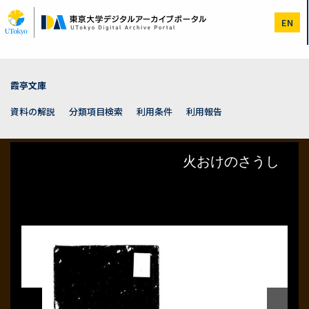
メ
イ
EN
ン
コ
ン
テ
ン
霞亭文庫
ツ
に
資料の解説
分類項目検索
利用条件
利用報告
移
動