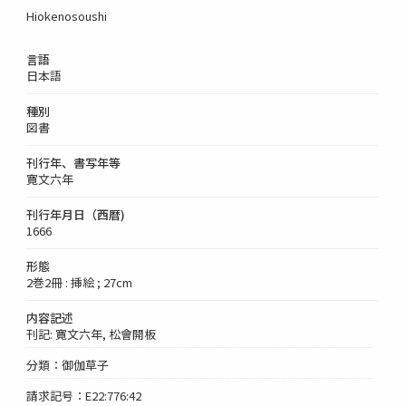
Hiokenosoushi
言語
日本語
種別
図書
刊行年、書写年等
寛文六年
刊行年月日（西暦)
1666
形態
2巻2冊 : 挿絵 ; 27cm
内容記述
刊記: 寛文六年, 松會開板
分類：御伽草子
請求記号：E22:776:42