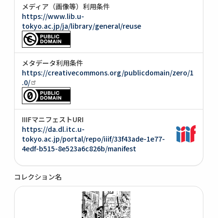
メディア（画像等）利用条件
https://www.lib.u-
tokyo.ac.jp/ja/library/general/reuse
メタデータ利用条件
https://creativecommons.org/publicdomain/zero/1
.0/
IIIFマニフェストURI
https://da.dl.itc.u-
tokyo.ac.jp/portal/repo/iiif/33f43ade-1e77-
4edf-b515-8e523a6c826b/manifest
コレクション名