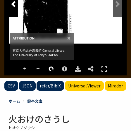
CSV
JSON
refer/BibIX
Universal Viewer
Mirador
ホーム
霞亭文庫
火おけのさうし
ヒオケノソウシ