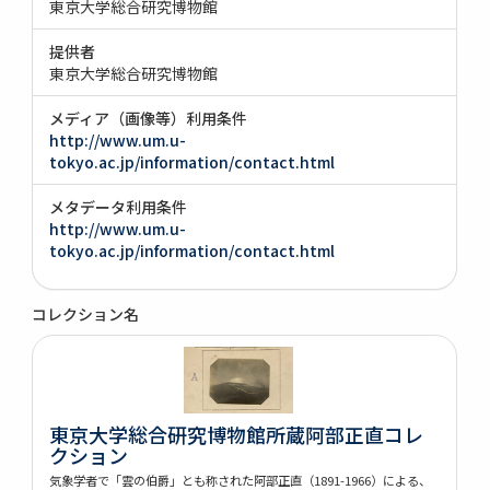
東京大学総合研究博物館
提供者
東京大学総合研究博物館
メディア（画像等）利用条件
http://www.um.u-
tokyo.ac.jp/information/contact.html
メタデータ利用条件
http://www.um.u-
tokyo.ac.jp/information/contact.html
コレクション名
東京大学総合研究博物館所蔵阿部正直コレ
クション
気象学者で「雲の伯爵」とも称された阿部正直（1891-1966）による、