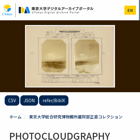
メ
イ
EN
ン
コ
ン
テ
ン
ツ
に
移
動
CSV
JSON
refer/BibIX
ホーム
東京大学総合研究博物館所蔵阿部正直コレクション
PHOTOCLOUDGRAPHY