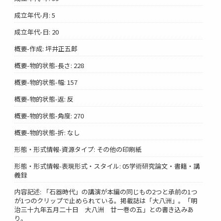
成立年代-月: 5
成立年代-日: 20
概要-作成: 坪井正五郎
概要-物的状態-長さ: 228
概要-物的状態-幅: 157
概要-物的状態-返: 反
概要-物的状態-角度: 270
概要-物的状態-折: なし
形態・形式情報-資源タイプ: その他の印刷紙
形態・形式情報-表現形式・スタイル: 05学術研究論文・書籍・講
義録
内容記述: 「石器時代」の講演が本編の同じもの2つと承前の1つ
が1つのクリップで止められている。掲載誌は「大八洲」。「明
治三十九年五月二十日 大八洲 廿一巻の五」との書き込みあ
り。