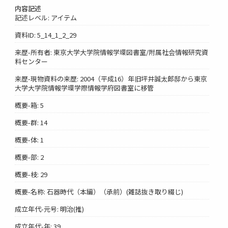
内容記述
記述レベル: アイテム
資料ID: 5_14_1_2_29
来歴-所有者: 東京大学大学院情報学環図書室/附属社会情報研究資
料センター
来歴-現物資料の来歴: 2004（平成16）年旧坪井誠太郎邸から東京
大学大学院情報学環学際情報学府図書室に移管
概要-箱: 5
概要-群: 14
概要-体: 1
概要-部: 2
概要-枝: 29
概要-名称: 石器時代（本編）（承前）(雑誌抜き取り綴じ)
成立年代-元号: 明治(推)
成立年代-年: 39