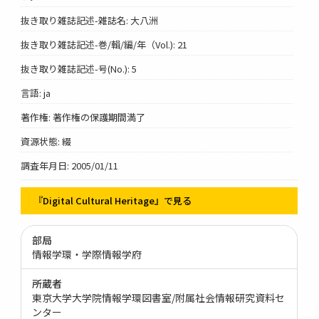
抜き取り雑誌記述-雑誌名: 大八洲
抜き取り雑誌記述-巻/輯/編/年（Vol.): 21
抜き取り雑誌記述-号(No.): 5
言語: ja
著作権: 著作権の保護期間満了
資源状態: 綴
調査年月日: 2005/01/11
『Digital Cultural Heritage』で見る
部局
情報学環・学際情報学府
所蔵者
東京大学大学院情報学環図書室/附属社会情報研究資料セ
ンター