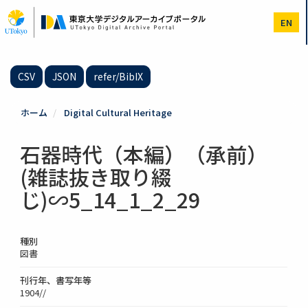
メ
イ
EN
ン
コ
ン
テ
CSV
JSON
refer/BibIX
ン
ツ
に
ホーム
Digital Cultural Heritage
移
動
石器時代（本編）（承前）
(雑誌抜き取り綴
じ)∽5_14_1_2_29
種別
図書
刊行年、書写年等
1904//