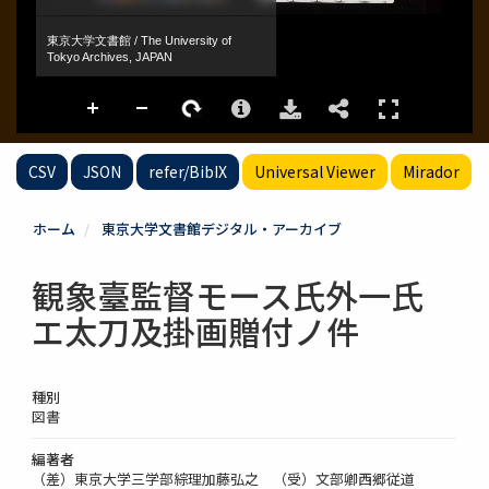
CSV
JSON
refer/BibIX
Universal Viewer
Mirador
ホーム
東京大学文書館デジタル・アーカイブ
観象臺監督モース氏外一氏
エ太刀及掛画贈付ノ件
種別
図書
編著者
（差）東京大学三学部綜理加藤弘之 （受）文部卿西郷従道