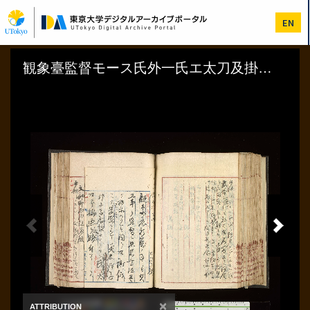
メ
イ
EN
ン
コ
ン
テ
ン
ツ
に
移
動