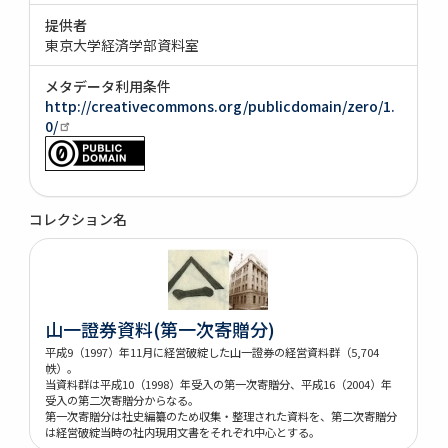
提供者
東京大学経済学部資料室
メタデータ利用条件
http://creativecommons.org/publicdomain/zero/1.
0/
コレクション名
山一證券資料(第一次寄贈分)
平成9（1997）年11月に経営破綻した山一證券の経営資料群（5,704
帙）。
当資料群は平成10（1998）年受入の第一次寄贈分、平成16（2004）年
受入の第二次寄贈分からなる。
第一次寄贈分は社史編纂のため収集・整理された資料を、第二次寄贈分
は経営破綻当時の社内現用文書をそれぞれ中心とする。