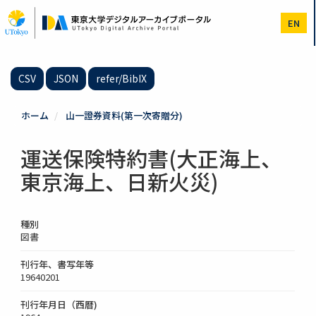
メ
イ
EN
ン
コ
ン
テ
CSV
JSON
refer/BibIX
ン
ツ
に
ホーム
山一證券資料(第一次寄贈分)
移
動
運送保険特約書(大正海上、
東京海上、日新火災)
種別
図書
刊行年、書写年等
19640201
刊行年月日（西暦)