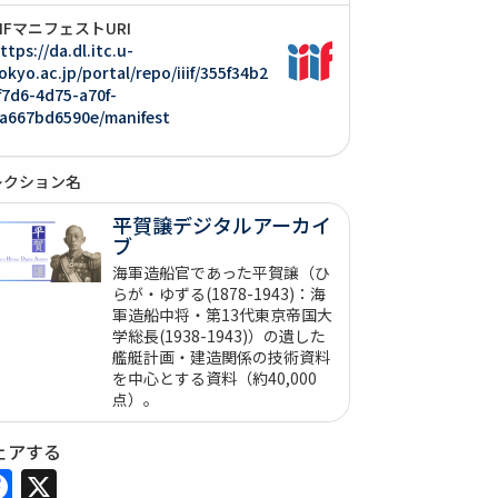
IIIFマニフェストURI
ttps://da.dl.itc.u-
okyo.ac.jp/portal/repo/iiif/355f34b2
f7d6-4d75-a70f-
a667bd6590e/manifest
レクション名
平賀譲デジタルアーカイ
ブ
海軍造船官であった平賀譲（ひ
らが・ゆずる(1878-1943)：海
軍造船中将・第13代東京帝国大
学総長(1938-1943)）の遺した
艦艇計画・建造関係の技術資料
を中心とする資料（約40,000
点）。
ェアする
Facebook
X