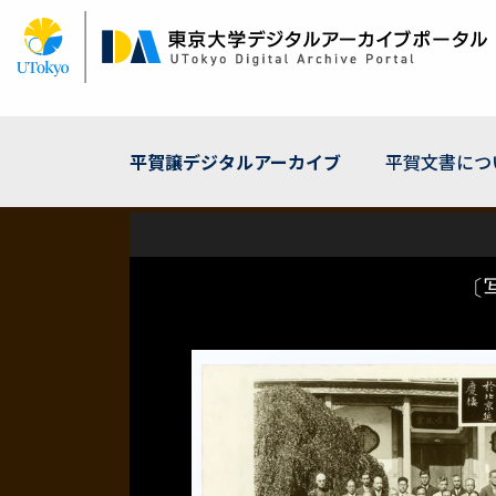
メ
イ
ン
コ
ン
テ
ン
平賀譲デジタルアーカイブ
平賀文書につ
ツ
に
移
動