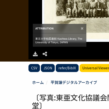
CSV
JSON
refer/BibIX
Universal Viewe
ホーム
平賀譲デジタルアーカイブ
〔写真:東亜文化協議
堂〕