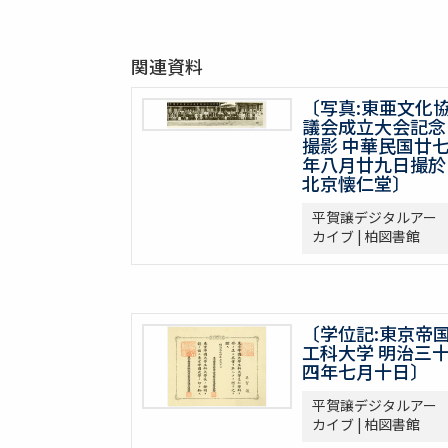
関連資料
〔写真:東亜文化
議会成立大会記念
撮影 中華民国廿
年八月廿九日撮於
北京懐仁堂〕
平賀譲デジタルアー
カイブ | 柏図書館
〔学位記:東京帝
工科大学 明治三
四年七月十日〕
平賀譲デジタルアー
カイブ | 柏図書館