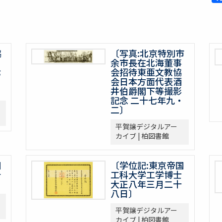
協
〔写真:北京特別市
余市長在北海董事
七
会招待東亜文教協
会日本方面代表酒
井伯爵閣下等撮影
記念 二十七年九・
二〕
平賀譲デジタルアー
カイブ | 柏図書館
国
〔学位記:東京帝国
十
工科大学工学博士
大正八年三月二十
八日〕
平賀譲デジタルアー
カイブ | 柏図書館