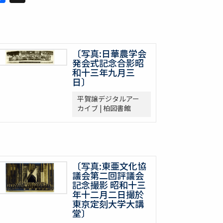
〔写真:日華農学会
発会式記念合影昭
和十三年九月三
日〕
平賀譲デジタルアー
カイブ | 柏図書館
〔写真:東亜文化協
議会第二回評議会
記念撮影 昭和十三
年十二月二日撮於
東京定刻大学大講
堂〕