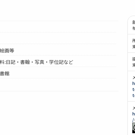
・絵画等
資料:日記・書翰・写真・学位記など
図書館
h
t
t
h
/