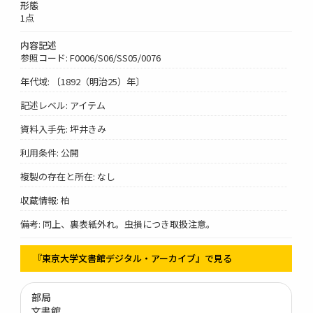
形態
1点
内容記述
参照コード: F0006/S06/SS05/0076
年代域: 〔1892（明治25）年〕
記述レベル: アイテム
資料入手先: 坪井きみ
利用条件: 公開
複製の存在と所在: なし
収蔵情報: 柏
備考: 同上、裏表紙外れ。虫損につき取扱注意。
『東京大学文書館デジタル・アーカイブ』で見る
部局
文書館