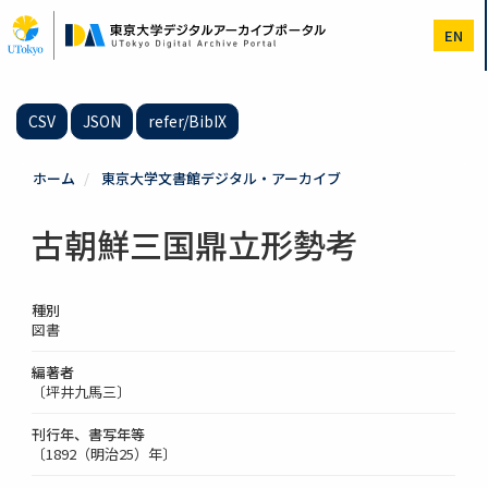
メ
イ
EN
ン
コ
ン
テ
CSV
JSON
refer/BibIX
ン
ツ
に
ホーム
東京大学文書館デジタル・アーカイブ
移
動
古朝鮮三国鼎立形勢考
種別
図書
編著者
〔坪井九馬三〕
刊行年、書写年等
〔1892（明治25）年〕