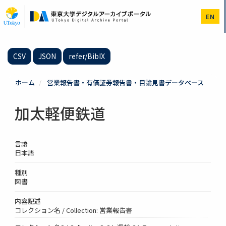
メ
イ
EN
ン
コ
ン
テ
CSV
JSON
refer/BibIX
ン
ツ
に
ホーム
営業報告書・有価証券報告書・目論見書データベース
移
動
加太軽便鉄道
言語
日本語
種別
図書
内容記述
コレクション名 / Collection: 営業報告書