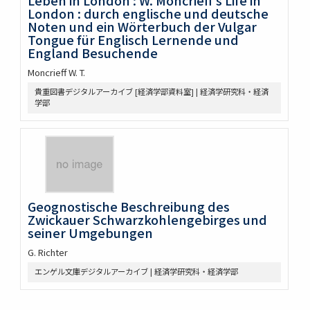
Leben in London : W. Moncrieff's Life in
London : durch englische und deutsche
Noten und ein Wörterbuch der Vulgar
Tongue für Englisch Lernende und
England Besuchende
Moncrieff W. T.
貴重図書デジタルアーカイブ [経済学部資料室] | 経済学研究科・経済
学部
Geognostische Beschreibung des
Zwickauer Schwarzkohlengebirges und
seiner Umgebungen
G. Richter
エンゲル文庫デジタルアーカイブ | 経済学研究科・経済学部