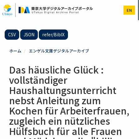
メ
イ
EN
ン
コ
ン
テ
CSV
JSON
refer/BibIX
ン
ツ
に
ホーム
エンゲル文庫デジタルアーカイブ
移
動
Das häusliche Glück :
vollständiger
Haushaltungsunterricht
nebst Anleitung zum
Kochen für Arbeiterfrauen,
zugleich ein nützliches
Hülfsbuch für alle Frauen