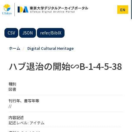
メ
イ
EN
ン
コ
ン
テ
CSV
JSON
refer/BibIX
ン
ツ
に
ホーム
Digital Cultural Heritage
移
動
ハブ退治の開始∽B-1-4-5-38
種別
図書
刊行年、書写年等
//
内容記述
記述レベル: アイテム