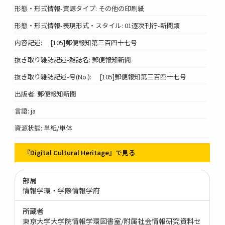
形態・形式情報-資源タイプ: その他の印刷紙
形態・形式情報-表現形式・スタイル: 01逐次刊行-新聞類
内容記述: [105]郵便報知第三百四十七号
抜き取り雑誌記述-雑誌名: 郵便報知新聞
抜き取り雑誌記述-号(No.): [105]郵便報知第三百四十七号
出版者: 郵便報知新聞
言語: ja
資源状態: 単紙/単体
『Digital Cultural Heritage』で見る
部局
情報学環・学際情報学府
所蔵者
東京大学大学院情報学環図書室/附属社会情報研究資料セ