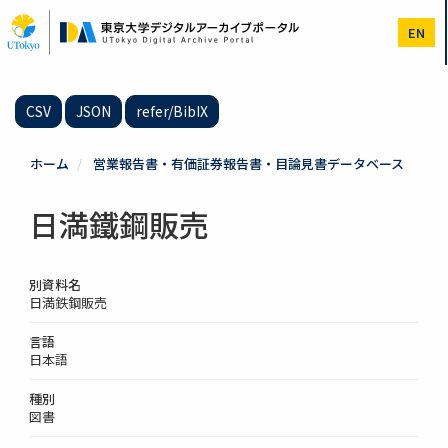
メ
イ
EN
ン
コ
ン
テ
CSV
JSON
refer/BibIX
ン
ツ
に
ホーム
営業報告書・有価証券報告書・目論見書データベース
移
動
日満鐵鋼販売
別資料名
日満鉄鋼販売
言語
日本語
種別
図書