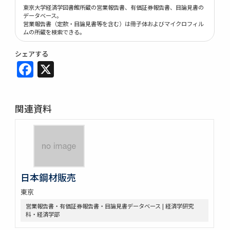
東京大学経済学図書館所蔵の営業報告書、有価証券報告書、目論見書の
データベース。
営業報告書（定款・目論見書等を含む）は冊子体およびマイクロフィル
ムの所蔵を検索できる。
シェアする
Facebook
X
関連資料
日本鋼材販売
東京
営業報告書・有価証券報告書・目論見書データベース | 経済学研究
科・経済学部