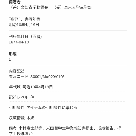
編著者
（差）文部省学務課長 （受）東京大学三学部
刊行年、書写年等
明治10年4月19日
刊行年月日（西暦)
1877-04-19
形態
1
内容記述
参照コード: S0001/Mo020/0105
年代域: 明治10年4月19日
記述レベル: 件
利用条件: アイテムの利用条件に準じる
収蔵情報: 本郷
備考: 小村寿太郎等、米国留学生学業報知書提出、成績報告、得
学士授与ほか