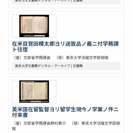
在米目賀田種太郎ヨリ送致品ノ義ニ付学務課
ト往復
（差）文部省学務課長 （受）東京大学法理文学部綜理
東京大学文書館デジタル・アーカイブ | 文書館
英米国在留監督ヨリ留学生現今ノ学業ノ件ニ
付来書
（差）文部省学務課長野村素介 （受）東京大学法理文学部綜
理