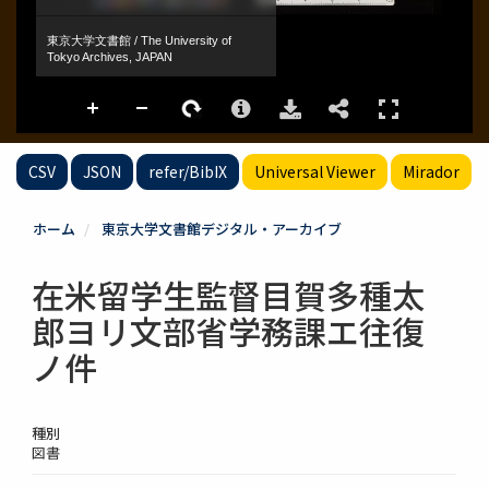
CSV
JSON
refer/BibIX
Universal Viewer
Mirador
ホーム
東京大学文書館デジタル・アーカイブ
在米留学生監督目賀多種太
郎ヨリ文部省学務課エ往復
ノ件
種別
図書