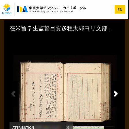
メ
イ
EN
ン
コ
ン
テ
ン
ツ
に
移
動