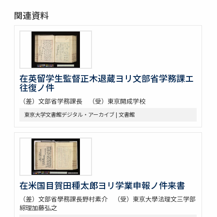
関連資料
在英留学生監督正木退蔵ヨリ文部省学務課エ
往復ノ件
（差）文部省学務課長 （受）東京開成学校
東京大学文書館デジタル・アーカイブ | 文書館
在米国目賀田種太郎ヨリ学業申報ノ件来書
（差）文部省學務課長野村素介 （受）東京大學法理文三学部
綜理加藤弘之