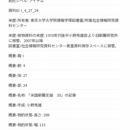
記述レベル: アイテム
資料ID: I_4_27_24
来歴-所有者: 東京大学大学院情報学環図書室/附属社会情報研究資
料センター
来歴-現物資料の来歴: 1970年代後半小野秀雄邸より旧新聞研究所
に移管。2007年以降
図書室/社会情報研究資料センター貴重資料保存スペースに移管。
概要-箱: I
概要-群: 4
概要-体: 27
概要-部: 24
概要-名称: 「米国新聞史論 30」の記事
概要-作成: 小野秀雄
概要-物的状態-長さ: 298
概要-物的状態-幅: 115