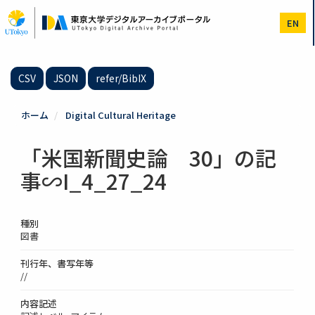
メ
イ
EN
ン
コ
ン
テ
CSV
JSON
refer/BibIX
ン
ツ
に
ホーム
Digital Cultural Heritage
移
動
「米国新聞史論 30」の記
事∽I_4_27_24
種別
図書
刊行年、書写年等
//
内容記述