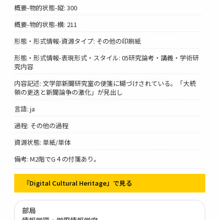
概要-物的状態-縦: 300
概要-物的状態-横: 211
形態・形式情報-資源タイプ: その他の印刷紙
形態・形式情報-表現形式・スタイル: 05研究論考・講義・学術研
究内容
内容記述: 文学部新聞研究室の便箋に糊づけされている。「大統
領の更迭と新聞論争の激化」が見出し
言語: ja
過程: その他の過程
資源状態: 単紙/単体
備考: M2階でG４の付箋あり。
『Digital Cultural Heritage』で見る
部局
情報学環・学際情報学府