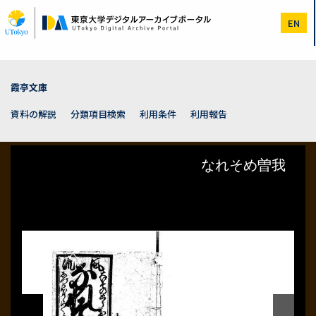
メ
イ
EN
ン
コ
ン
テ
ン
霞亭文庫
ツ
に
資料の解説
分類項目検索
利用条件
利用報告
移
動