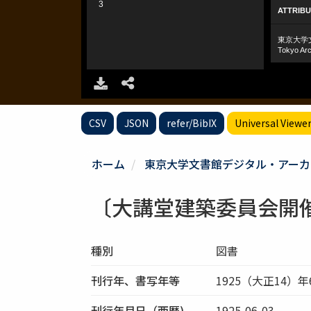
CSV
JSON
refer/BibIX
Universal Viewe
ホーム
東京大学文書館デジタル・アーカ
〔大講堂建築委員会開
種別
図書
刊行年、書写年等
1925（大正14）年
刊行年月日（西暦)
1925-06-03