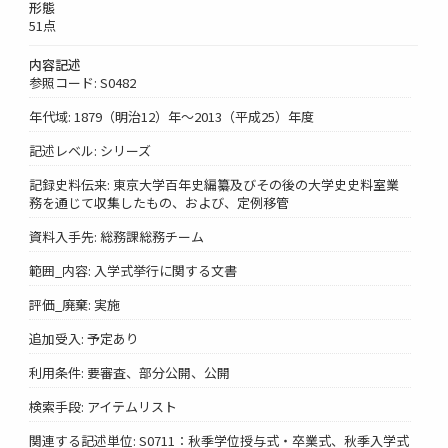
形態
51点
内容記述
参照コード: S0482
年代域: 1879（明治12）年～2013（平成25）年度
記述レベル: シリーズ
記録史料伝来: 東京大学百年史編纂及びその後の大学史史料室業
務を通じて収集したもの、および、定例移管
資料入手先: 総務課総務チーム
範囲_内容: 入学式挙行に関する文書
評価_廃棄: 実施
追加受入: 予定あり
利用条件: 要審査、部分公開、公開
検索手段: アイテムリスト
関連する記述単位: S0711：秋季学位授与式・卒業式、秋季入学式