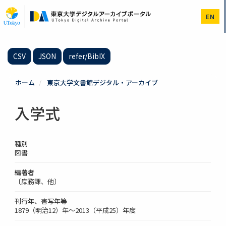
メ
イ
EN
ン
コ
ン
テ
CSV
JSON
refer/BibIX
ン
ツ
に
ホーム
東京大学文書館デジタル・アーカイブ
移
動
入学式
種別
図書
編著者
〔庶務課、他〕
刊行年、書写年等
1879（明治12）年～2013（平成25）年度