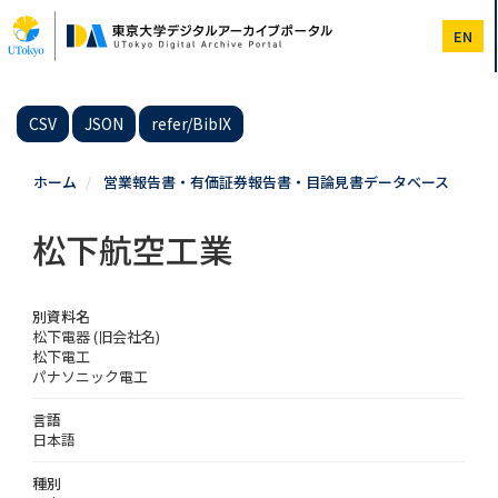
メ
イ
EN
ン
コ
ン
テ
CSV
JSON
refer/BibIX
ン
ツ
に
ホーム
営業報告書・有価証券報告書・目論見書データベース
移
動
松下航空工業
別資料名
松下電器 (旧会社名)
松下電工
パナソニック電工
言語
日本語
種別