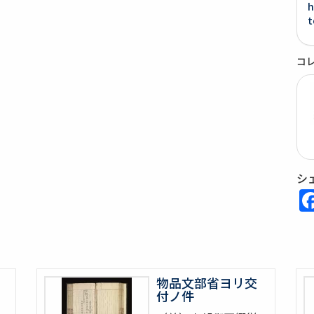
h
t
コ
シ
物品文部省ヨリ交
付ノ件