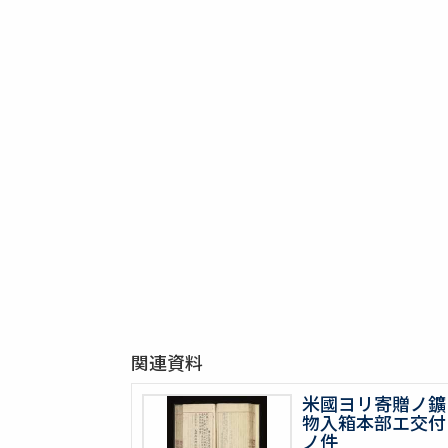
関連資料
米國ヨリ寄贈ノ鑛
物入箱本部エ交付
ノ件