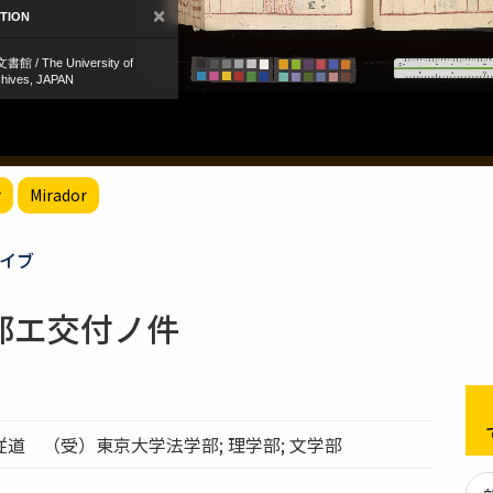
r
Mirador
イブ
部エ交付ノ件
道 （受）東京大学法学部; 理学部; 文学部