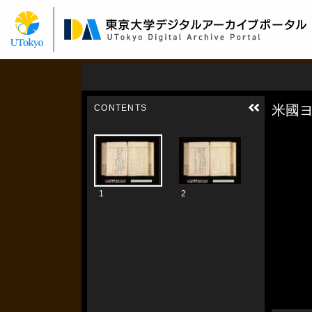
メ
イ
ン
コ
ン
テ
ン
ツ
に
移
動