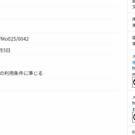
Mo025/0042
月5日
h
ムの利用条件に準じる
m
h
z