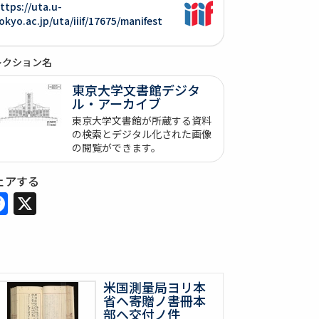
ttps://uta.u-
okyo.ac.jp/uta/iiif/17675/manifest
レクション名
東京大学文書館デジタ
ル・アーカイブ
東京大学文書館が所蔵する資料
の検索とデジタル化された画像
の閲覧ができます。
ェアする
Facebook
X
米国測量局ヨリ本
省ヘ寄贈ノ書冊本
部ヘ交付ノ件