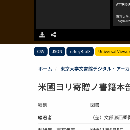
CSV
JSON
refer/BibIX
Universal Viewe
ホーム
東京大学文書館デジタル・アーカ
米國ヨリ寄贈ノ書籍本
種別
図書
編著者
（差）文部卿西郷従
刊行年、書写年等
明治11年6月5日