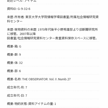
記述レベル: アイテム
資料ID: G-9-32-6
来歴-所有者: 東京大学大学院情報学環図書室/附属社会情報研究資
料センター
来歴-現物資料の来歴: 1970年代後半小野秀雄邸より旧新聞研究所
に移管。2007年以降
図書室/社会情報研究資料センター貴重資料保存スペースに移管。
概要-箱: G
概要-群: 9
概要-体: 32
概要-部: 6
概要-名称: THE OBSERVATOR. Vol.Ⅱ.Numb.27
成立年代-月: 7
成立年代-日: 7
概要-物的状態-資料アイテムの量: 1