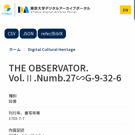
メ
イ
EN
ン
コ
ン
テ
CSV
JSON
refer/BibIX
ン
ツ
に
ホーム
Digital Cultural Heritage
移
動
THE OBSERVATOR.
Vol.Ⅱ.Numb.27∽G-9-32-6
種別
図書
刊行年、書写年等
1703-7-7
内容記述