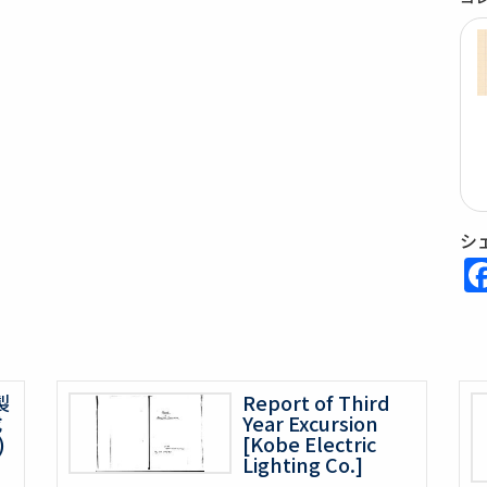
シ
製
Report of Third
成
Year Excursion
)
[Kobe Electric
Lighting Co.]