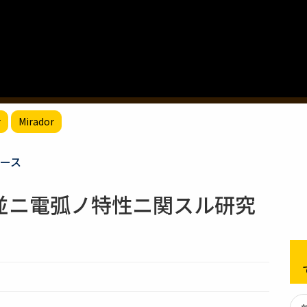
r
Mirador
ース
並ニ電弧ノ特性ニ関スル研究