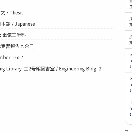
 / Thesis
日本語 / Japanese
nt: 電気工学科
原本は実習報告と合冊
ber: 1657
h
t
 Library: 工2号館図書室 / Engineering Bldg. 2
h
t
h
t
コ