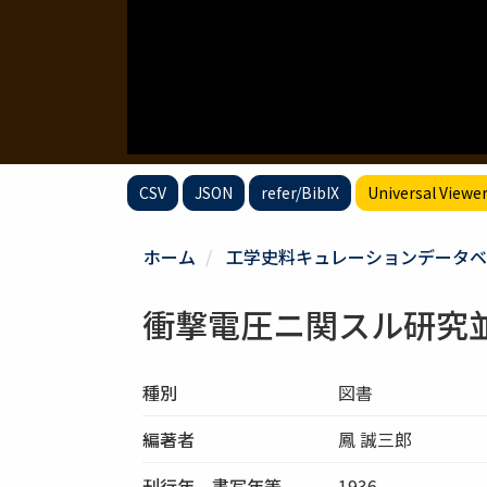
CSV
JSON
refer/BibIX
Universal Viewe
ホーム
工学史料キュレーションデータベ
衝撃電圧ニ関スル研究
種別
図書
編著者
鳳 誠三郎
刊行年、書写年等
1936