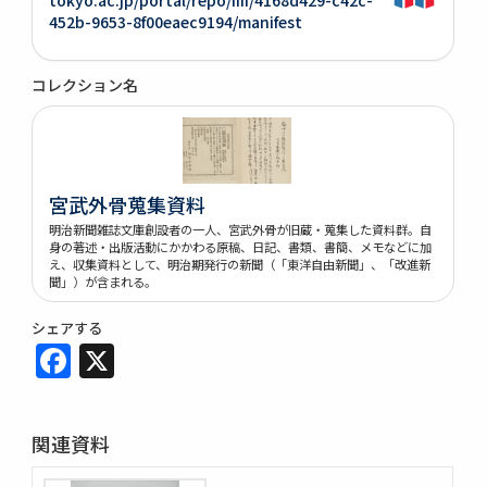
452b-9653-8f00eaec9194/manifest
コレクション名
宮武外骨蒐集資料
明治新聞雑誌文庫創設者の一人、宮武外骨が旧蔵・蒐集した資料群。自
身の著述・出版活動にかかわる原稿、日記、書類、書簡、メモなどに加
え、収集資料として、明治期発行の新聞（「東洋自由新聞」、「改進新
聞」）が含まれる。
シェアする
Facebook
X
関連資料