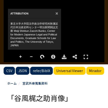
CSV
JSON
refer/BibIX
Universal Viewer
Mirador
ホーム
宮武外骨蒐集資料
「谷風梶之助肖像」