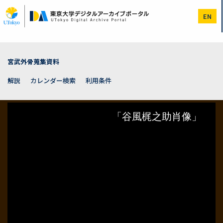
メ
イ
EN
ン
コ
ン
テ
ン
宮武外骨蒐集資料
ツ
に
解説
カレンダー検索
利用条件
移
動