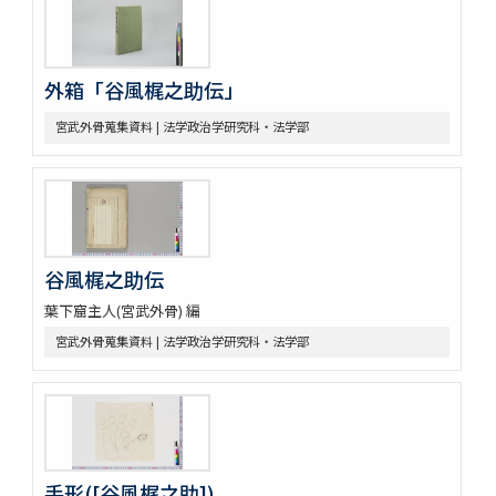
外箱「谷風梶之助伝」
宮武外骨蒐集資料 | 法学政治学研究科・法学部
谷風梶之助伝
葉下窟主人(宮武外骨) 編
宮武外骨蒐集資料 | 法学政治学研究科・法学部
手形([谷風梶之助])