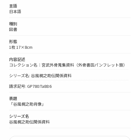
言語
日本語
種別
図書
形態
1枚 17×8cm
内容記述
コレクション名：宮武外骨蒐集資料（外骨書函パンフレット類）
シリーズ名: 谷風梶之助伝関係資料
請求記号: GP780:Ta88:6
表題
「谷風梶之助肖像」
シリーズ名
谷風梶之助伝関係資料