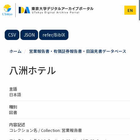
メ
イ
EN
ン
コ
ン
テ
CSV
JSON
refer/BibIX
ン
ツ
に
ホーム
営業報告書・有価証券報告書・目論見書データベース
移
動
八洲ホテル
言語
日本語
種別
図書
内容記述
コレクション名 / Collection: 営業報告書