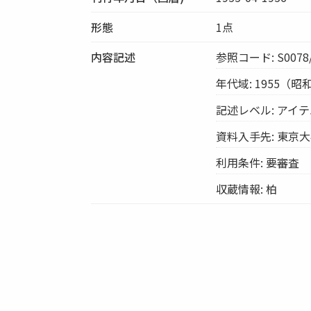
形態
1点
内容記述
参照コード: S0078/
年代域: 1955（昭
記述レベル: アイ
資料入手先: 東京
利用条件: 要審査
収蔵情報: 柏