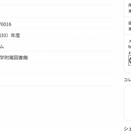
0016
和30）年度
テム
h
z
大学附属図書館
コ
シ