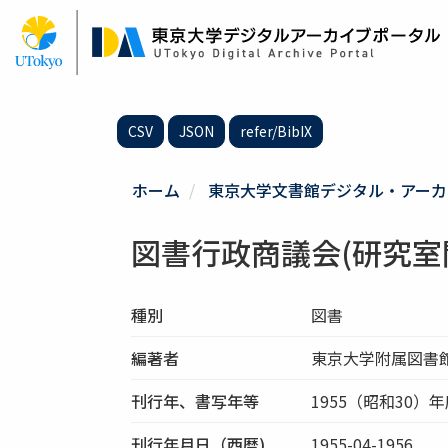
メ
イ
ン
コ
ン
テ
CSV
JSON
refer/BibIX
ン
ツ
に
ホーム
東京大学文書館デジタル・アーカ
移
動
図書行政商議会(研究室
種別
図書
編著者
東京大学附属図書
刊行年、書写年等
1955（昭和30）
刊行年月日（西暦)
1955-04-1956