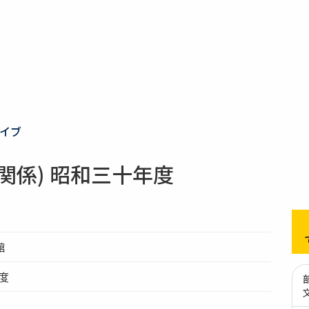
イブ
関係) 昭和三十年度
館
年度