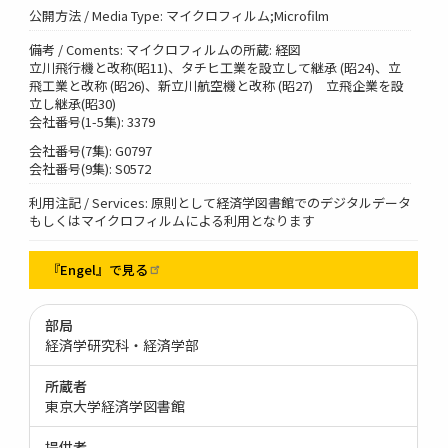
公開方法 / Media Type: マイクロフィルム;Microfilm
備考 / Coments: マイクロフィルムの所蔵: 経図
立川飛行機と改称(昭11)、タチヒ工業を設立して継承 (昭24)、立
飛工業と改称 (昭26)、新立川航空機と改称 (昭27) 立飛企業を設
立し継承(昭30)
会社番号(1-5集): 3379
会社番号(7集): G0797
会社番号(9集): S0572
利用注記 / Services: 原則として経済学図書館でのデジタルデータ
もしくはマイクロフィルムによる利用となります
『Engel』で見る
部局
経済学研究科・経済学部
所蔵者
東京大学経済学図書館
提供者