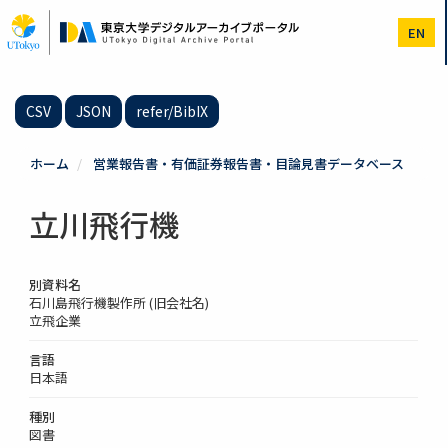
メ
イ
EN
ン
コ
ン
テ
CSV
JSON
refer/BibIX
ン
ツ
に
ホーム
営業報告書・有価証券報告書・目論見書データベース
移
動
立川飛行機
別資料名
石川島飛行機製作所 (旧会社名)
立飛企業
言語
日本語
種別
図書