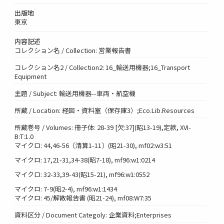
出版地
東京
内容記述
コレクション名 / Collection: 営業報告書
コレクション名2 / Collection2: 16_輸送用機器;16_Transport
Equipment
主題 / Subject: 輸送用機器--車両・航空機
所蔵 / Location: 経図・資料室（保存庫3）;Eco.Lib.Resources
所蔵巻号 / Volumes: 冊子体: 28-39 [欠:37](昭13-19),定款, XVI-
B:T:1.0
マイクロ: 44,46-56〔清算1-11〕(昭21-30), mf02:w3:51
マイクロ: 17,21-31,34-38(昭7-18), mf96:w1:0214
マイクロ: 32-33,39-43(昭15-21), mf96:w1:0552
マイクロ: 7-9(昭2-4), mf96:w1:1434
マイクロ: 45/解散報告書 (昭21-24), mf08:W7:35
資料区分 / Document Categoly: 企業資料;Enterprises