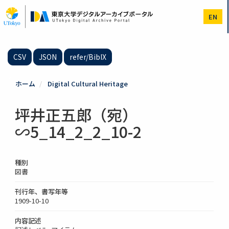
メ
イ
EN
ン
コ
ン
テ
CSV
JSON
refer/BibIX
ン
ツ
に
ホーム
Digital Cultural Heritage
移
動
坪井正五郎（宛）
∽5_14_2_2_10-2
種別
図書
刊行年、書写年等
1909-10-10
内容記述