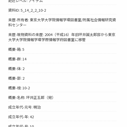
記述レベル: アイテム
資料ID: 5_14_2_2_10-2
来歴-所有者: 東京大学大学院情報学環図書室/附属社会情報研究資
料センター
来歴-現物資料の来歴: 2004（平成16）年旧坪井誠太郎邸から東京
大学大学院情報学環学際情報学府図書室に移管
概要-箱: 5
概要-群: 14
概要-体: 2
概要-部: 2
概要-枝: 10-2
概要-名称: 坪井正五郎（宛）
成立年代-元号: 明治
成立年代-年: 42
成立年代-月: 10